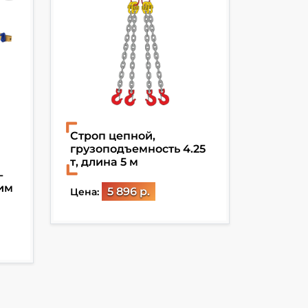
Строп цепной,
Кран к
грузоподъемность 4.25
высота
т, длина 5 м
метра,
-
грузоп
жим
пролет
5 896 р.
Цена:
работы
Цена: