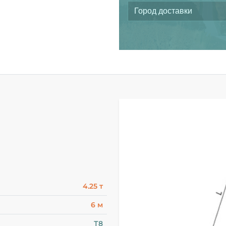
4.25 т
6 м
Т8