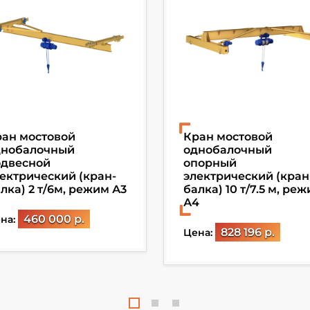
ан мостовой
Кран мостовой
днобалочный
однобалочный
одвесной
опорный
ектрический (кран-
электрический (кран
лка) 2 т/6м, режим А3
балка) 10 т/7.5 м, ре
А4
460 000 р.
на:
828 196 р.
Цена: