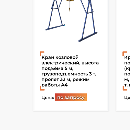
ка для
Кран козловой
Кр
электрический, высота
п
ь 5 т,
подъёма 5 м,
(к
режим
грузоподъемность 3 т,
по
пролет 32 м, режим
м,
работы А4
т,
по запросу
Цена:
Це