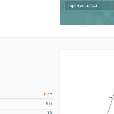
11.2 т
6 м
Т8