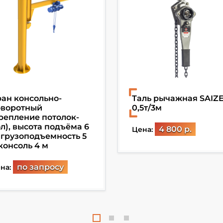
ан консольно-
Таль рычажная SAIZ
оворотный
0,5т/3м
репление потолок-
л), высота подъёма 6
4 800 р.
Цена:
 грузоподъемность 5
 консоль 4 м
по запросу
на: