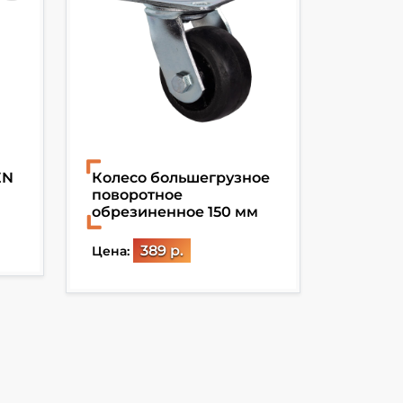
EN
Колесо большегрузное
Строп 
поворотное
грузоп
обрезиненное 150 мм
длина 
389 р.
Цена:
Цена: