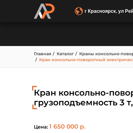
г Красноярск, ул Ре
Главная
Каталог
Краны консольно-пово
Кран консольно-поворотный электрически
Кран консольно-повор
грузоподъемность 3 т,
1 650 000 р.
Цена: