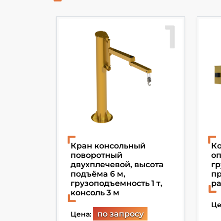
10
1
ка для
Кран консольный
Ко
поворотный
оп
ь 3 т,
двухплечевой, высота
гр
ежим
подъёма 6 м,
пр
грузоподъемность 1 т,
ра
консоль 3 м
Це
по запросу
Цена: