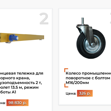
2
нцевая тележка для
Колесо промышленн
орного крана,
поворотное с болтом
узоподъемность 2 т,
М16/200мм
олет 13.5 м, режим
боты А1
326 р.
Цена:
98 830 р.
на: