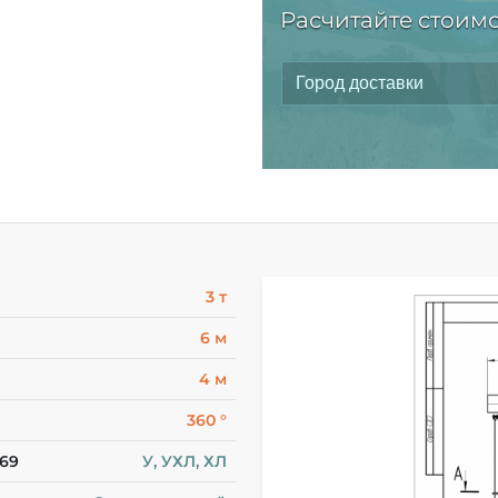
Расчитайте стоимо
3 т
6 м
4 м
360 °
-69
У, УХЛ, ХЛ