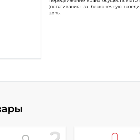
Передвижение крана осуществляется
(потягивания) за бесконечную (соед
цепь.
вары
2