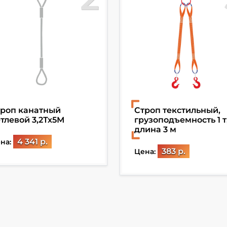
роп канатный
Строп текстильный,
тлевой 3,2Тх5М
грузоподъемность 1 т
длина 3 м
4 341 р.
на:
383 р.
Цена: