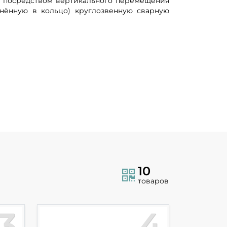
 посредством вертикального перемещения
инённую в кольцо) круглозвенную сварную
10
товаров
3
4