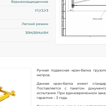
Взрывозащищенное
У1,У2,У3
Легкий режим
30М;36М;45М
Ручная подвесная кран-балка грузо
метров.
Данная кран-балка имеет станда
Поставляется с пакетом докумен
испытания. При единовременном зака
гарантия – 3 года.