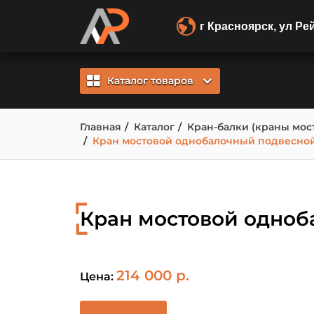
г Красноярск, ул Ре
Каталог товаров
Главная
Каталог
Кран-балки (краны мос
Кран мостовой однобалочный подвесной р
Кран мостовой одноба
214 000 р.
Цена: