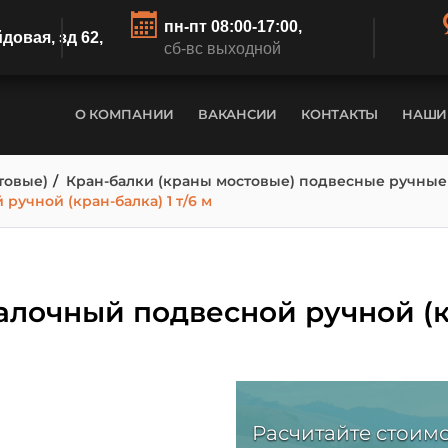
пн-пт 08:00-17:00,
йдовая, зд 62,
сб-вс выходной
О КОМПАНИИ
ВАКАНСИИ
КОНТАКТЫ
НАШИ
товые)
Кран-балки (краны мостовые) подвесные ручные
учной (кран-балка) 1 т/6 м
лочный подвесной ручной (кр
Расчитайте стоимо