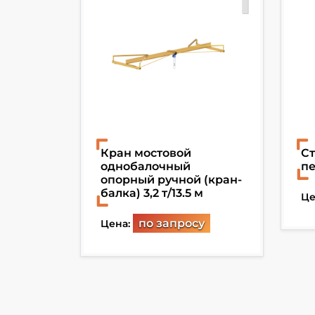
й
Кран мостовой
Ст
однобалочный
пе
ысота
опорный ручной (кран-
балка) 3,2 т/13.5 м
Це
 1 т,
по запросу
Цена:
у