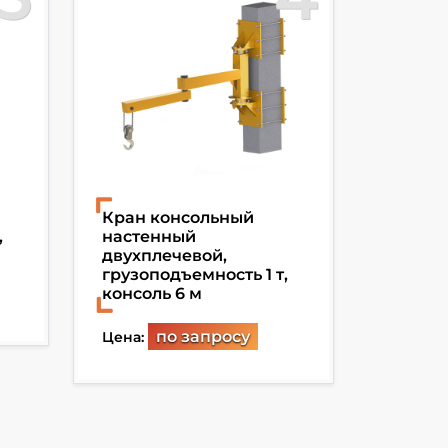
Кран консольный
Кран к
,
настенный
электр
двухплечевой,
подъём
грузоподъемность 1 т,
грузоп
консоль 6 м
пролет
работы
по запросу
Цена:
Цена: