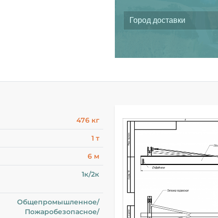
476 кг
1 т
6 м
1к/2к
Общепромышленное/
Пожаробезопасное/