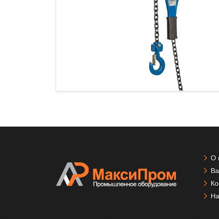
О 
Ва
Ко
На