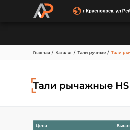
г Красноярск, ул Ре
Главная
Каталог
Тали ручные
Тали ры
Тали рычажные H
Цена
Высот