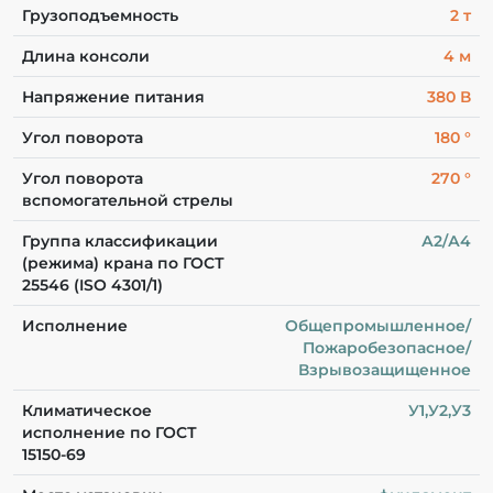
Грузоподъемность
2 т
Длина консоли
4 м
Напряжение питания
380 В
Угол поворота
180 °
Угол поворота
270 °
вспомогательной стрелы
Группа классификации
А2/А4
(режима) крана по ГОСТ
25546 (ISO 4301/1)
Исполнение
Общепромышленное/
Пожаробезопасное/
Взрывозащищенное
Климатическое
У1,У2,У3
исполнение по ГОСТ
15150-69