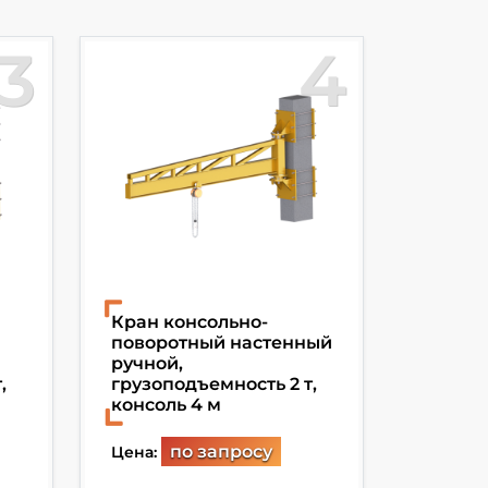
3
4
Кран консольно-
Травер
поворотный настенный
грузоп
ручной,
длина 
,
грузоподъемность 2 т,
консоль 4 м
Цена:
по запросу
Цена: