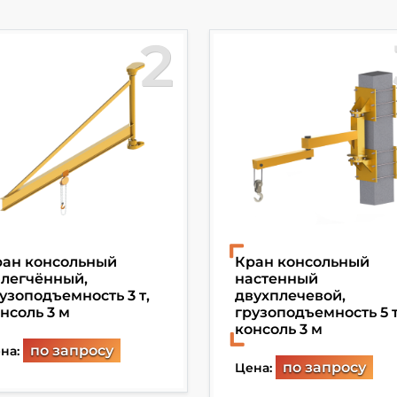
2
ран консольный
Кран консольный
легчённый,
настенный
узоподъемность 3 т,
двухплечевой,
нсоль 3 м
грузоподъемность 5 т
консоль 3 м
по запросу
на:
по запросу
Цена: