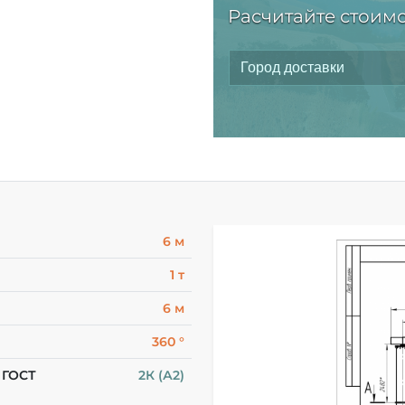
Расчитайте стоимо
6 м
1 т
6 м
360 °
 ГОСТ
2К (А2)