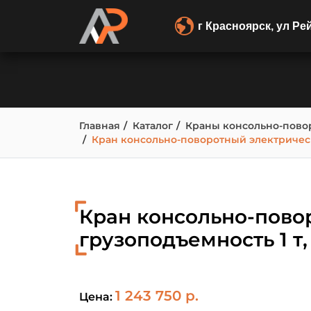
г Красноярск, ул Ре
Главная
Каталог
Краны консольно-пово
Кран консольно-поворотный электрически
Кран консольно-повор
грузоподъемность 1 т,
1 243 750 р.
Цена: